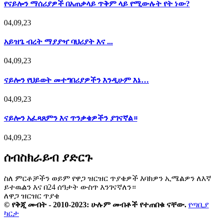
የናይሎን ማሰሪያዎች በአጠቃላይ ጥቅም ላይ የሚውሉት የት ነው?
04,09,23
አይዝጌ ብረት ማያያዣ ባህሪያት እና ...
04,09,23
ናይሎን የህይወት መተግበሪያዎችን እንዲሁም እኔ…
04,09,23
ናይሎን አፈጻጸምን እና ጥንቃቄዎችን ያገናኛል።
04,09,23
ሰብስክራይብ ያድርጉ
ስለ ምርቶቻችን ወይም የዋጋ ዝርዝር ጥያቄዎች እባክዎን ኢሜልዎን ለእኛ
ይተዉልን እና በ24 ሰዓታት ውስጥ እንገናኛለን።
ለዋጋ ዝርዝር ጥያቄ
© የቅጂ መብት - 2010-2023: ሁሉም መብቶች የተጠበቁ ናቸው.
የጣቢያ
ካርታ