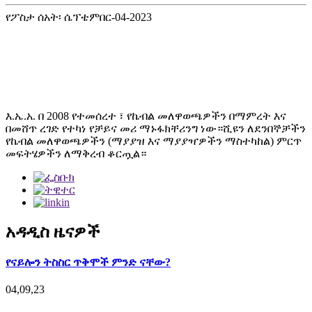
የፖስታ ሰአት፡ ሴፕቴምበር-04-2023
እ.ኤ.አ. በ 2008 የተመሰረተ ፣ የኬብል መለዋወጫዎችን በማምረት እና
በመሸጥ ረገድ የተካነ የቻይና መሪ ማኑፋክቸሪንግ ነው።ሺዩን ለደንበኞቻችን
የኬብል መለዋወጫዎችን (ማያያዝ እና ማያያዣዎችን ማስተካከል) ምርጥ
መፍትሄዎችን ለማቅረብ ቆርጧል።
አዳዲስ ዜናዎች
የናይሎን ትስስር ጥቅሞች ምንድ ናቸው?
04,09,23