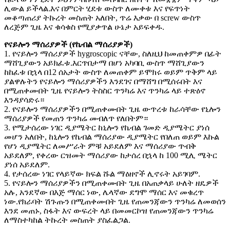
ሊውል ይችላል.እና በምርት ሂደቱ ውስጥ ለሙቀቱ እና የፍጥነት
መቆጣጠሪያ ትኩረት መስጠት አለበት, ጥሬ እቃው በ screw ውስጥ
ለረጅም ጊዜ እና ቁሳቁስ የሚያቃጥል ሁኔታ አይፍቀዱ.
የናይሎን ማሰሪያዎች (የኬብል ማሰሪያዎች)
1. የናይሎን ማሰሪያዎች hygroscopic ናቸው, ስለዚህ ከመጠቀምዎ በፊት
ማሸጊያውን አይክፈቱ.እርጥበታማ በሆነ አካባቢ ውስጥ ማሸጊያውን
ከከፈቱ በኋላ በ12 ሰአታት ውስጥ ለመጠቀም ይሞክሩ ወይም ጥቅም ላይ
ያልዋሉትን የናይሎን ማሰሪያዎችን እንደገና በማሸግ በሚሰሩበት እና
በሚጠቀሙበት ጊዜ የናይሎን ትስስር ጥንካሬ እና ጥንካሬ ላይ ተጽዕኖ
እንዳያሳድሩ።
2. የናይሎን ማሰሪያዎችን በሚጠቀሙበት ጊዜ ውጥረቱ ከራሳቸው የኒሎን
ማሰሪያዎች የመጠን ጥንካሬ መብለጥ የለበትም።
3. የሚታሰረው ነገር ዲያሜትር ከኒሎን የኬብል ገመድ ዲያሜትር ያነሰ
መሆን አለበት, ከኒሎን የኬብል ማሰሪያው ዲያሜትር የበለጠ ወይም እኩል
የሆነ ዲያሜትር ለመሥራት ምቹ አይደለም እና ማሰሪያው ጥብቅ
አይደለም, የቀረው ርዝመት ማሰሪያው ከታሰረ በኋላ ከ 100 ሚሊ ሜትር
ያነሰ አይደለም.
4. የታሰረው ነገር የላይኛው ክፍል ሹል ማዕዘኖች ሊኖሩት አይገባም.
5. የናይሎን ማሰሪያዎችን በሚጠቀሙበት ጊዜ በአጠቃላይ ሁለት ዘዴዎች
አሉ, አንደኛው በእጅ ማሰር ነው, ሌላኛው ደግሞ ማሰር እና መቁረጥ
ነው.የክራባት ሽጉጡን በሚጠቀሙበት ጊዜ የጠመንጃውን ጥንካሬ ለመወሰን
እንደ መጠኑ, ስፋት እና ውፍረት ላይ በመመርኮዝ የጠመንጃውን ጥንካሬ
ለማስተካከል ትኩረት መስጠት ያስፈልጋል.