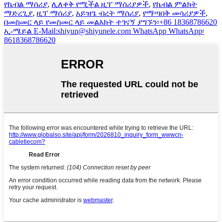
የኬብል ማሰሪያ
,
ሊለቀቅ የሚችል ዚፕ ማሰሪያዎች
,
የኬብል ምልክት
ማድረጊያ
,
ዚፕ ማሰሪያ
,
አይዝጌ ብረት ማሰሪያ
,
የማጣበቅ መሳሪያዎች
,
በመስመር ላይ
የመስመር ላይ መልእክት
ተገናኝ
ያግኙን፡+86 18368786620
ኢ-ሜይል
E-Mail:shiyun@shiyunele.com
WhatsApp
WhatsApp፡
8618368786620