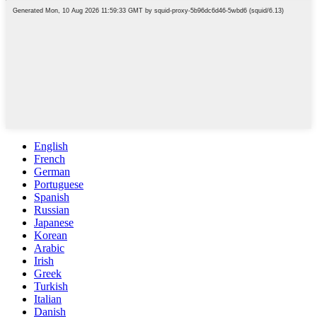
English
French
German
Portuguese
Spanish
Russian
Japanese
Korean
Arabic
Irish
Greek
Turkish
Italian
Danish