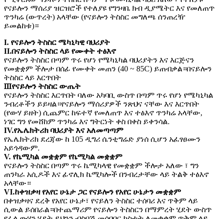
የናይሎን ማሰሪያ ዝርዝሮች የተለያዩ የግንዛቤ ክብ ዲያሜትር እና የመለጠጥ
ጥንካሬ (ውጥረት) አላቸው (የናይሎን ትስስር መግለጫ ሰንጠረዥ
ይመልከቱ)።
I. የናይሎን ትስስር ሜካኒካዊ ባህሪያት
II.በናይሎን ትስስር ላይ የሙቀት ተፅእኖ
የናይሎን ትስስር በጣም ጥሩ የሆነ የሜካኒካል ባህሪያትን እና እርጅናን
የመቋቋም ችሎታ በሰፊ የሙቀት መጠን (40 ~ 85C) ይጠብቃል።በናይሎን
ትስስር ላይ እርጥበት
Ⅲየናይሎን ትስስር ውጤት
የናይሎን ትስስር እርጥበት ባለው አካባቢ ውስጥ በጣም ጥሩ የሆነ የሜካኒካል
ንብረቶችን ይይዛል።የናይሎን ማሰሪያዎች ንጽህና ናቸው እና እርጥበት
(የውሃ ይዘት) ሲጨምር ከፍተኛ የመለጠጥ እና ተፅእኖ ጥንካሬ አላቸው,
ነገር ግን የመሸከም ጥንካሬ እና ግትርነት ቀስ በቀስ ይቀንሳል.
IV.የኤሌክትሪክ ባህሪያት እና አለመጣጣም
የኤሌክትሪክ ደረጃው ከ 105 ዲግሪ ሴንቲግሬድ ያነሰ ሲሆን አፈፃፀሙን
አይጎዳውም.
V. የኬሚካል መቋቋም የኬሚካል መቋቋም
የናይሎን ትስስር በጣም ጥሩ ኬሚካላዊ የመቋቋም ችሎታ አለው ፣ ግን
ጠንካራ አሲዶች እና ፊኖሊክ ኬሚካሎች በንብረታቸው ላይ ትልቅ ተፅእኖ
አላቸው።
VI.ከቀዝቃዛ የአየር ሁኔታ ጋር የናይሎን የአየር ሁኔታን መቋቋም
በቀዝቃዛና ደረቅ የአየር ሁኔታ፣ የናይለን ትስስር ተሰባሪ እና ጥቅም ላይ
ሲውል ይሰበራል።በተጨማሪም የናይሎን ትስስርን በማምረት ሂደት ውስጥ
የፈላ ውሃን ሂደት ይህንን ብስባሽ መሰባበር ክስተት ለመቋቋም ጥቅም ላይ