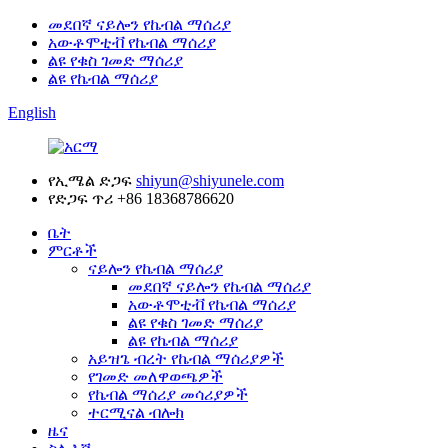
መደበኛ ናይሎን የኬብል ማሰሪያ
አውቶሞቲቭ የኬብል ማሰሪያ
ልዩ የቁስ ገመድ ማሰሪያ
ልዩ የኬብል ማሰሪያ
English
የኢሜል ድጋፍ
shiyun@shiyunele.com
የድጋፍ ጥሪ
+86 18368786620
ቤት
ምርቶች
ናይሎን የኬብል ማሰሪያ
መደበኛ ናይሎን የኬብል ማሰሪያ
አውቶሞቲቭ የኬብል ማሰሪያ
ልዩ የቁስ ገመድ ማሰሪያ
ልዩ የኬብል ማሰሪያ
አይዝጌ ብረት የኬብል ማሰሪያዎች
የገመድ መለዋወጫዎች
የኬብል ማሰሪያ መሳሪያዎች
ተርሚናል ብሎክ
ዜና