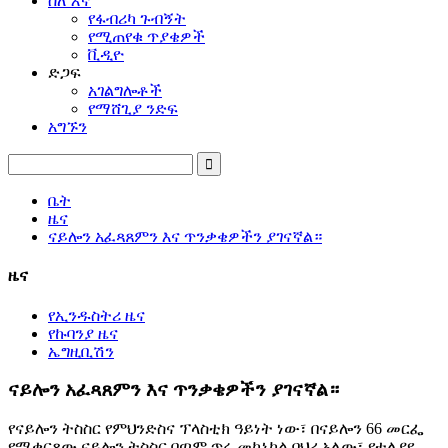
ስለ እኛ
የፋብሪካ ጉብኝት
የሚጠየቁ ጥያቄዎች
ቪዲዮ
ድጋፍ
አገልግሎቶች
የማሸጊያ ንድፍ
አግኙን
ቤት
ዜና
ናይሎን አፈጻጸምን እና ጥንቃቄዎችን ያገናኛል።
ዜና
የኢንዱስትሪ ዜና
የኩባንያ ዜና
ኤግዚቢሽን
ናይሎን አፈጻጸምን እና ጥንቃቄዎችን ያገናኛል።
የናይሎን ትስስር የምህንድስና ፕላስቲክ ዓይነት ነው፣ በናይሎን 66 መርፌ
የሚቀርጸው ናይሎን ትስስር በጣም ጥሩ መካኒካል ባህሪ አለው፣ የተለያዩ