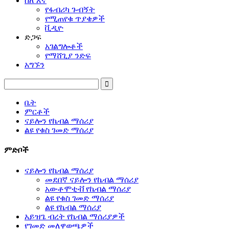
ስለ እኛ
የፋብሪካ ጉብኝት
የሚጠየቁ ጥያቄዎች
ቪዲዮ
ድጋፍ
አገልግሎቶች
የማሸጊያ ንድፍ
አግኙን
ቤት
ምርቶች
ናይሎን የኬብል ማሰሪያ
ልዩ የቁስ ገመድ ማሰሪያ
ምድቦች
ናይሎን የኬብል ማሰሪያ
መደበኛ ናይሎን የኬብል ማሰሪያ
አውቶሞቲቭ የኬብል ማሰሪያ
ልዩ የቁስ ገመድ ማሰሪያ
ልዩ የኬብል ማሰሪያ
አይዝጌ ብረት የኬብል ማሰሪያዎች
የገመድ መለዋወጫዎች