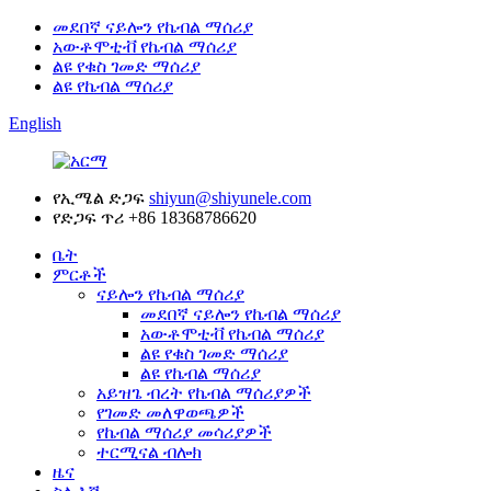
መደበኛ ናይሎን የኬብል ማሰሪያ
አውቶሞቲቭ የኬብል ማሰሪያ
ልዩ የቁስ ገመድ ማሰሪያ
ልዩ የኬብል ማሰሪያ
English
የኢሜል ድጋፍ
shiyun@shiyunele.com
የድጋፍ ጥሪ
+86 18368786620
ቤት
ምርቶች
ናይሎን የኬብል ማሰሪያ
መደበኛ ናይሎን የኬብል ማሰሪያ
አውቶሞቲቭ የኬብል ማሰሪያ
ልዩ የቁስ ገመድ ማሰሪያ
ልዩ የኬብል ማሰሪያ
አይዝጌ ብረት የኬብል ማሰሪያዎች
የገመድ መለዋወጫዎች
የኬብል ማሰሪያ መሳሪያዎች
ተርሚናል ብሎክ
ዜና