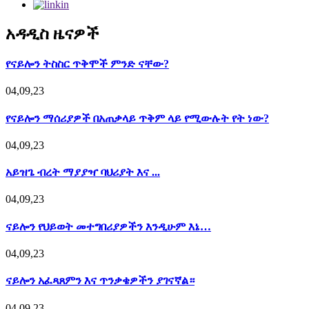
አዳዲስ ዜናዎች
የናይሎን ትስስር ጥቅሞች ምንድ ናቸው?
04,09,23
የናይሎን ማሰሪያዎች በአጠቃላይ ጥቅም ላይ የሚውሉት የት ነው?
04,09,23
አይዝጌ ብረት ማያያዣ ባህሪያት እና ...
04,09,23
ናይሎን የህይወት መተግበሪያዎችን እንዲሁም እኔ…
04,09,23
ናይሎን አፈጻጸምን እና ጥንቃቄዎችን ያገናኛል።
04,09,23