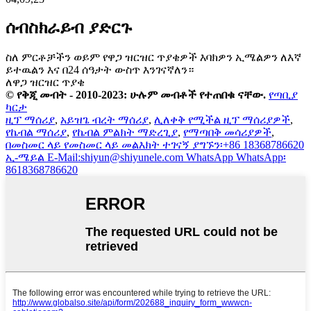
ሰብስክራይብ ያድርጉ
ስለ ምርቶቻችን ወይም የዋጋ ዝርዝር ጥያቄዎች እባክዎን ኢሜልዎን ለእኛ
ይተዉልን እና በ24 ሰዓታት ውስጥ እንገናኛለን።
ለዋጋ ዝርዝር ጥያቄ
© የቅጂ መብት - 2010-2023: ሁሉም መብቶች የተጠበቁ ናቸው.
የጣቢያ
ካርታ
ዚፕ ማሰሪያ
,
አይዝጌ ብረት ማሰሪያ
,
ሊለቀቅ የሚችል ዚፕ ማሰሪያዎች
,
የኬብል ማሰሪያ
,
የኬብል ምልክት ማድረጊያ
,
የማጣበቅ መሳሪያዎች
,
በመስመር ላይ
የመስመር ላይ መልእክት
ተገናኝ
ያግኙን፡+86 18368786620
ኢ-ሜይል
E-Mail:shiyun@shiyunele.com
WhatsApp
WhatsApp፡
8618368786620