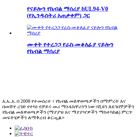
የናይሎን የኬብል ማሰሪያ ከUL94-V0
(የኢንዱስትሪ አጠቃቀም) ጋር
ሙቀት የተረጋጋ የራስ-መቆለፊያ ናይሎን
የኬብል ማሰሪያ
እ.ኤ.አ. በ 2008 የተመሰረተ ፣ የኬብል መለዋወጫዎችን በማምረት እና
በመሸጥ ረገድ የተካነ የቻይና መሪ ማኑፋክቸሪንግ ነው።ሺዩን ለደንበኞቻችን
የኬብል መለዋወጫዎችን (ማያያዝ እና ማያያዣዎችን ማስተካከል) ምርጥ
መፍትሄዎችን ለማቅረብ ቆርጧል።