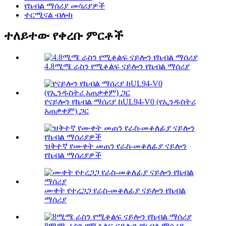
የኬብል ማሰሪያ መሳሪያዎች
ተርሚናል ብሎክ
ተለይተው የቀረቡ ምርቶች
4.8ሚሜ ራስን የሚቆልፍ ናይሎን የኬብል ማሰሪያ
የናይሎን የኬብል ማሰሪያ ከUL94-V0 (የኢንዱስትሪ
አጠቃቀም) ጋር
ዝቅተኛ የሙቀት መጠን የራስ-መቆለፊያ ናይሎን
የኬብል ማሰሪያዎች
ሙቀት የተረጋጋ የራስ-መቆለፊያ ናይሎን የኬብል
ማሰሪያ
8ሚሜ ራስን የሚቆልፍ ናይሎን የኬብል ማሰሪያ