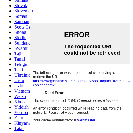
Sinhala
Slovak
Slovenian
Somali
Samoan
Scots Gaelic
Shona
Sindhi
Sundanese
Swahili
Tajik
Tamil
Telugu
Thai
Ukrainian
Urdu
Uzbek
Vietnamese
Welsh
Xhosa
Yiddish
Yoruba
Zulu
Kinyarwanda
Tatar