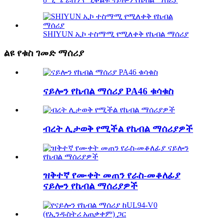
SHIYUN ኢኮ ተስማሚ የሚለቀቅ የኬብል ማሰሪያ
ልዩ የቁስ ገመድ ማሰሪያ
ናይሎን የኬብል ማሰሪያ PA46 ቁሳቁስ
ብረት ሊታወቅ የሚችል የኬብል ማሰሪያዎች
ዝቅተኛ የሙቀት መጠን የራስ-መቆለፊያ
ናይሎን የኬብል ማሰሪያዎች