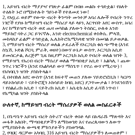
1, አይዝጌ ብረት ማያያዣ የገጽታ ፊልም በብዙ መልኩ ተጎድቷል፣ የዕለት
ተዕለት ኑሮ በሚከተሉት ዓይነቶች የተለመደ ነው!
2, የአቧራ ወይም የውጭ ብረት ቅንጣት መጎተቻ አባሪ ሌሎች የብረት ንጥረ
ነገሮች የያዙ ከማይዝግ ብረት ማሰሪያ ላይ ላዩን, እርጥበት አየር ውስጥ, አባሪ
እና ከማይዝግ ብረት ወደ ጤዛ መካከል ያለውን ትስስር, ሁለቱ አንድ
ማይክሮ ባትሪ ጋር ይገናኛሉ, አንድ electrochemical ቀስቅሴ. ምላሽ,
መከላከያ ፊልም ተጎድቷል, ኤሌክትሮኬሚካላዊ ዝገት በመባል ይታወቃል.
3, የማይዝግ ብረት ማሰሪያ ወለል ታደራለች የኦርጋኒክ ቁስ ጭማቂ (እንደ
ስኳሽ, ኑድል ሾርባ, ምራቅ, ወዘተ) በውሃ ሁኔታ ውስጥ, ኦርጋኒክ አሲድ
ይመሰርታል, ለረጅም ጊዜ ከዚያም ኦርጋኒክ አሲድ የብረት ወለል ዝገት 3,
የማይዝግ. የአረብ ብረት ማሰሪያ ወለል ማጣበቂያ አሲድ ፣ አልካሊ ፣ ጨው
ንጥረ ነገሮችን (እንደ የአልካላይ ውሃ ማስጌጥ ፣ የኖራ ውሃ የሚረጭ) ፣
የአካባቢን ዝገት ያስከትላል።
4, በተበከለ አየር ውስጥ (እንደ ከፍተኛ መጠን ያለው ሃይድሮፎቢክ ፣ ካርቦን
ዳይኦክሳይድ ፣ ናይትሮጂን ኦክሳይድ ከባቢ አየር) ያጋጥሙታል ፣ ኮንደንስሽን
፣ የሰልፈሪክ አሲድ ፣ ናይትሪክ አሲድ ፣ አሴቲክ አሲድ ፈሳሽ ነጥብ ፣
የኬሚካል ዝገት ያስከትላል
ሁለተኛ, ከማይዝግ ብረት ማሰሪያዎች ወለል መስፈርቶች
1, በጌጣጌጥ አይዝጌ ብረት ስትሪፕ ብረት ቀበቶ ላይ በአዳራሹ ማጽዳት እና
መፋቅ አለበት, ማጣበቂያዎችን ለማስወገድ እና የጠረጴዛውን ለውጥ
የሚያስከትሉ ውጫዊ ምክንያቶችን ያስወግዳል.
2, የባህር ዳርቻው አካባቢ 316 አይዝጌ ብረት ማሰሪያዎችን ለመጠቀም ፣