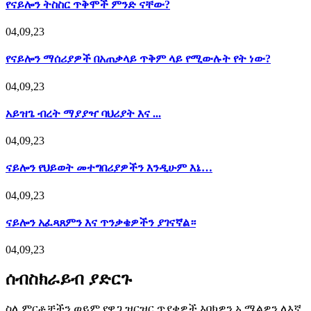
የናይሎን ትስስር ጥቅሞች ምንድ ናቸው?
04,09,23
የናይሎን ማሰሪያዎች በአጠቃላይ ጥቅም ላይ የሚውሉት የት ነው?
04,09,23
አይዝጌ ብረት ማያያዣ ባህሪያት እና ...
04,09,23
ናይሎን የህይወት መተግበሪያዎችን እንዲሁም እኔ…
04,09,23
ናይሎን አፈጻጸምን እና ጥንቃቄዎችን ያገናኛል።
04,09,23
ሰብስክራይብ ያድርጉ
ስለ ምርቶቻችን ወይም የዋጋ ዝርዝር ጥያቄዎች እባክዎን ኢሜልዎን ለእኛ