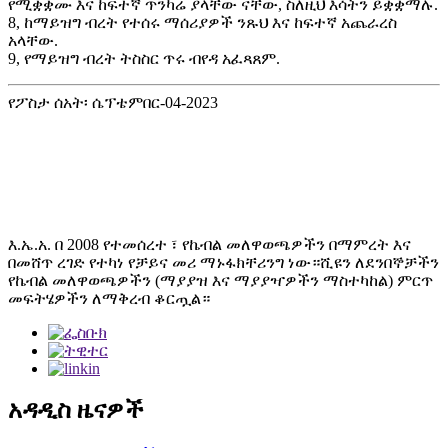
የሚቋቋሙ እና ከፍተኛ ጥንካሬ ያላቸው ናቸው, ስለዚህ እሳትን ይቋቋማሉ.
8, ከማይዝግ ብረት የተሰሩ ማሰሪያዎች ንጹህ እና ከፍተኛ አጨራረስ
አላቸው.
9, የማይዝግ ብረት ትስስር ጥሩ ብየዳ አፈጻጸም.
የፖስታ ሰአት፡ ሴፕቴምበር-04-2023
እ.ኤ.አ. በ 2008 የተመሰረተ ፣ የኬብል መለዋወጫዎችን በማምረት እና
በመሸጥ ረገድ የተካነ የቻይና መሪ ማኑፋክቸሪንግ ነው።ሺዩን ለደንበኞቻችን
የኬብል መለዋወጫዎችን (ማያያዝ እና ማያያዣዎችን ማስተካከል) ምርጥ
መፍትሄዎችን ለማቅረብ ቆርጧል።
አዳዲስ ዜናዎች