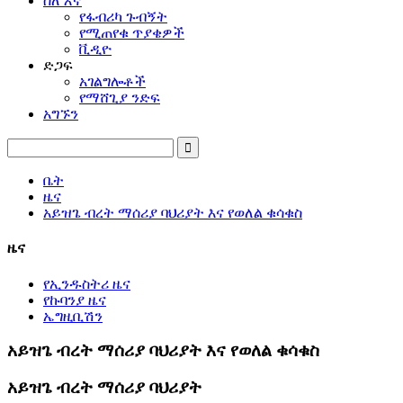
ስለ እኛ
የፋብሪካ ጉብኝት
የሚጠየቁ ጥያቄዎች
ቪዲዮ
ድጋፍ
አገልግሎቶች
የማሸጊያ ንድፍ
አግኙን
ቤት
ዜና
አይዝጌ ብረት ማሰሪያ ባህሪያት እና የወለል ቁሳቁስ
ዜና
የኢንዱስትሪ ዜና
የኩባንያ ዜና
ኤግዚቢሽን
አይዝጌ ብረት ማሰሪያ ባህሪያት እና የወለል ቁሳቁስ
አይዝጌ ብረት ማሰሪያ ባህሪያት