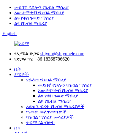
መደበኛ ናይሎን የኬብል ማሰሪያ
አውቶሞቲቭ የኬብል ማሰሪያ
ልዩ የቁስ ገመድ ማሰሪያ
ልዩ የኬብል ማሰሪያ
English
የኢሜል ድጋፍ
shiyun@shiyunele.com
የድጋፍ ጥሪ
+86 18368786620
ቤት
ምርቶች
ናይሎን የኬብል ማሰሪያ
መደበኛ ናይሎን የኬብል ማሰሪያ
አውቶሞቲቭ የኬብል ማሰሪያ
ልዩ የቁስ ገመድ ማሰሪያ
ልዩ የኬብል ማሰሪያ
አይዝጌ ብረት የኬብል ማሰሪያዎች
የገመድ መለዋወጫዎች
የኬብል ማሰሪያ መሳሪያዎች
ተርሚናል ብሎክ
ዜና