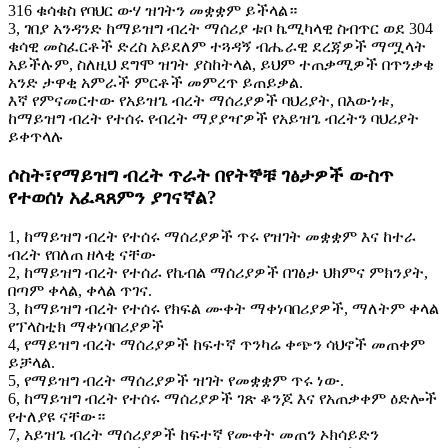
316 ቁሳቁስ የባህር ውሃ ዝገትን መቋቋም ይችላል።
3, ገበያ አንዳንድ ከማይዝግ ብረት ማሰሪያ ቱቦ ኬሚካላዊ ስብጥር ወደ 304
ቁሳዊ መስፈርቶች ድረስ አይደለም ተጓዳኝ ብሔራዊ ደረጃዎች ማሟላት
አይችሉም, ስለዚህ ደግሞ ዝገት ያስከትላል, ይህም ተጠቃሚዎች በጥንቃቄ
አንድ ታዋቂ አምራች ምርቶች መምረጥ ይጠይቃል.
እኛ የምናመርተው የአይዝጌ ብረት ማሰሪያዎች ባህሪያት, በእውነቱ,
ከማይዝግ ብረት የተሰሩ የብረት ማያያዣዎች የአይዝጌ ብረትን ባህሪያት
ይቀጥላሉ
ሶስት፣የማይዝግ ብረት ጥራት በየትኞቹ ገፅታዎች ውስጥ
የተወሰነ አፈጻጸምን ያገናኛል?
1, ከማይዝግ ብረት የተሰሩ ማሰሪያዎች ጥሩ የዝገት መቋቋም እና ከተራ
ብረት የበለጠ ዘላቂ ናቸው
2, ከማይዝግ ብረት የተሰራ የኬብል ማሰሪያዎች በገፅታ ህክምና ምክንያት,
በጣም ቀላል, ቀላል ጥገና.
3, ከማይዝግ ብረት የተሰሩ የክፍል ሙቀት ማቀነባበሪያዎች, ማለትም ቀላል
የፕላስቲክ ማቀነባበሪያዎች
4, የማይዝግ ብረት ማሰሪያዎች ከፍተኛ ጥንካሬ ቀጭን ሳህኖች መጠቀም
ይቻላል.
5, የማይዝግ ብረት ማሰሪያዎች ዝገት የመቋቋም ጥሩ ነው.
6, ከማይዝግ ብረት የተሰሩ ማሰሪያዎች ገጽ ቆንጆ እና የአጠቃቀም ዕድሎች
የተለያዩ ናቸው።
7, አይዝጌ ብረት ማሰሪያዎች ከፍተኛ የሙቀት መጠን ኦክሳይድን