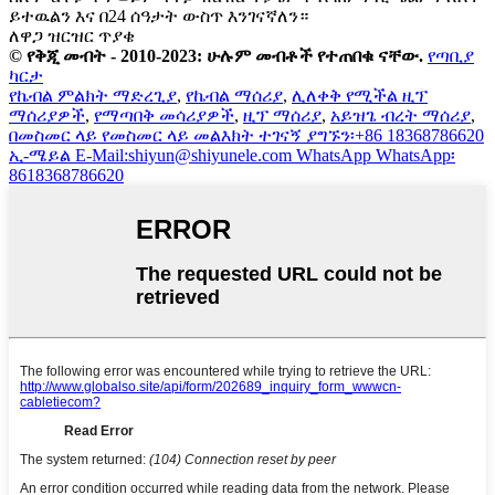
ይተዉልን እና በ24 ሰዓታት ውስጥ እንገናኛለን።
ለዋጋ ዝርዝር ጥያቄ
© የቅጂ መብት - 2010-2023: ሁሉም መብቶች የተጠበቁ ናቸው.
የጣቢያ
ካርታ
የኬብል ምልክት ማድረጊያ
,
የኬብል ማሰሪያ
,
ሊለቀቅ የሚችል ዚፕ
ማሰሪያዎች
,
የማጣበቅ መሳሪያዎች
,
ዚፕ ማሰሪያ
,
አይዝጌ ብረት ማሰሪያ
,
በመስመር ላይ
የመስመር ላይ መልእክት
ተገናኝ
ያግኙን፡+86 18368786620
ኢ-ሜይል
E-Mail:shiyun@shiyunele.com
WhatsApp
WhatsApp፡
8618368786620