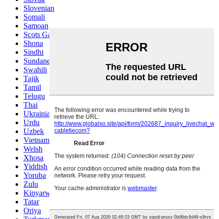
Slovenian
Somali
Samoan
Scots Gaelic
Shona
Sindhi
Sundanese
Swahili
Tajik
Tamil
Telugu
Thai
Ukrainian
Urdu
Uzbek
Vietnamese
Welsh
Xhosa
Yiddish
Yoruba
Zulu
Kinyarwanda
Tatar
Oriya