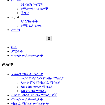
ስለ እኛ
የፋብሪካ ጉብኝት
የሚጠየቁ ጥያቄዎች
ቪዲዮ
ድጋፍ
አገልግሎቶች
የማሸጊያ ንድፍ
አግኙን
ቤት
ምርቶች
የገመድ መለዋወጫዎች
ምድቦች
ናይሎን የኬብል ማሰሪያ
መደበኛ ናይሎን የኬብል ማሰሪያ
አውቶሞቲቭ የኬብል ማሰሪያ
ልዩ የቁስ ገመድ ማሰሪያ
ልዩ የኬብል ማሰሪያ
አይዝጌ ብረት የኬብል ማሰሪያዎች
የገመድ መለዋወጫዎች
የኬብል ማሰሪያ መሳሪያዎች