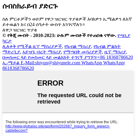
ሰብስክራይብ ያድርጉ
ስለ ምርቶቻችን ወይም የዋጋ ዝርዝር ጥያቄዎች እባክዎን ኢሜልዎን ለእኛ
ይተዉልን እና በ24 ሰዓታት ውስጥ እንገናኛለን።
ለዋጋ ዝርዝር ጥያቄ
© የቅጂ መብት - 2010-2023: ሁሉም መብቶች የተጠበቁ ናቸው.
የጣቢያ
ካርታ
ሊለቀቅ የሚችል ዚፕ ማሰሪያዎች
,
የኬብል ማሰሪያ
,
የኬብል ምልክት
ማድረጊያ
,
አይዝጌ ብረት ማሰሪያ
,
የማጣበቅ መሳሪያዎች
,
ዚፕ ማሰሪያ
,
በመስመር ላይ
የመስመር ላይ መልእክት
ተገናኝ
ያግኙን፡+86 18368786620
ኢ-ሜይል
E-Mail:shiyun@shiyunele.com
WhatsApp
WhatsApp፡
8618368786620