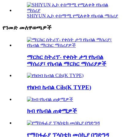
SHIYUN ኢኮ ተስማሚ የሚለቀቅ የኬብል ማሰሪያ
የገመድ መለዋወጫዎች
ማርከር ስትሪፕ- የቀስት ታግ የኬብል
ማሰሪያ፣ የኬብል ማርከር ማሰሪያዎች
የክበብ ኬብል Cils(K TYPE)
ክብ የኬብል ጠቋሚዎች
የማስፋፊያ ፕላስቲክ መሰኪያ በግድግዳ