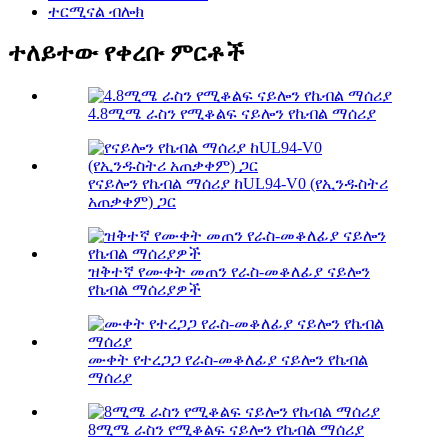
ተርሚናል ብሎክ
ተለይተው የቀረቡ ምርቶች
4.8ሚሜ ራስን የሚቆልፍ ናይሎን የኬብል ማሰሪያ
የናይሎን የኬብል ማሰሪያ ከUL94-V0 (የኢንዱስትሪ
አጠቃቀም) ጋር
ዝቅተኛ የሙቀት መጠን የራስ-መቆለፊያ ናይሎን
የኬብል ማሰሪያዎች
ሙቀት የተረጋጋ የራስ-መቆለፊያ ናይሎን የኬብል
ማሰሪያ
8ሚሜ ራስን የሚቆልፍ ናይሎን የኬብል ማሰሪያ