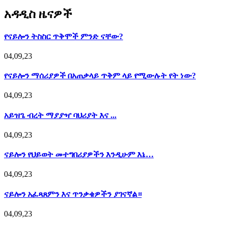
አዳዲስ ዜናዎች
የናይሎን ትስስር ጥቅሞች ምንድ ናቸው?
04,09,23
የናይሎን ማሰሪያዎች በአጠቃላይ ጥቅም ላይ የሚውሉት የት ነው?
04,09,23
አይዝጌ ብረት ማያያዣ ባህሪያት እና ...
04,09,23
ናይሎን የህይወት መተግበሪያዎችን እንዲሁም እኔ…
04,09,23
ናይሎን አፈጻጸምን እና ጥንቃቄዎችን ያገናኛል።
04,09,23