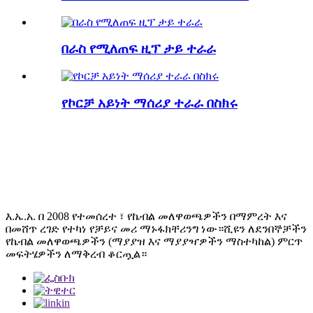
በራስ የሚለጠፍ ዚፕ ታይ ተራራ
የኮርቻ አይነት ማሰሪያ ተራራ በስክሩ
እ.ኤ.አ. በ 2008 የተመሰረተ ፣ የኬብል መለዋወጫዎችን በማምረት እና
በመሸጥ ረገድ የተካነ የቻይና መሪ ማኑፋክቸሪንግ ነው።ሺዩን ለደንበኞቻችን
የኬብል መለዋወጫዎችን (ማያያዝ እና ማያያዣዎችን ማስተካከል) ምርጥ
መፍትሄዎችን ለማቅረብ ቆርጧል።