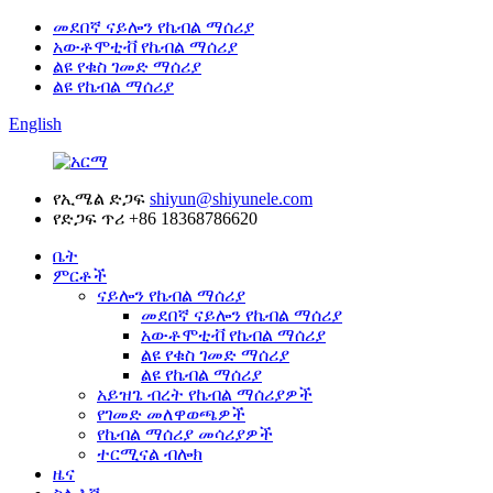
መደበኛ ናይሎን የኬብል ማሰሪያ
አውቶሞቲቭ የኬብል ማሰሪያ
ልዩ የቁስ ገመድ ማሰሪያ
ልዩ የኬብል ማሰሪያ
English
የኢሜል ድጋፍ
shiyun@shiyunele.com
የድጋፍ ጥሪ
+86 18368786620
ቤት
ምርቶች
ናይሎን የኬብል ማሰሪያ
መደበኛ ናይሎን የኬብል ማሰሪያ
አውቶሞቲቭ የኬብል ማሰሪያ
ልዩ የቁስ ገመድ ማሰሪያ
ልዩ የኬብል ማሰሪያ
አይዝጌ ብረት የኬብል ማሰሪያዎች
የገመድ መለዋወጫዎች
የኬብል ማሰሪያ መሳሪያዎች
ተርሚናል ብሎክ
ዜና