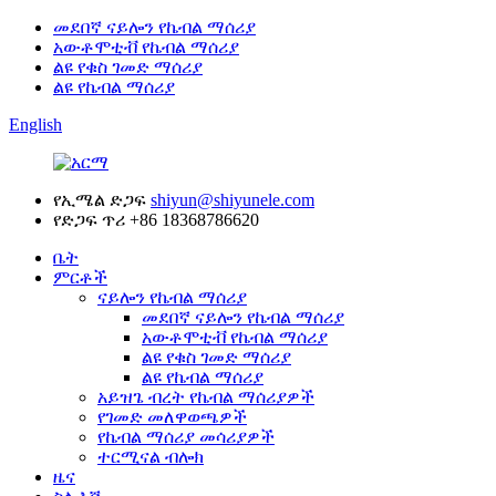
መደበኛ ናይሎን የኬብል ማሰሪያ
አውቶሞቲቭ የኬብል ማሰሪያ
ልዩ የቁስ ገመድ ማሰሪያ
ልዩ የኬብል ማሰሪያ
English
የኢሜል ድጋፍ
shiyun@shiyunele.com
የድጋፍ ጥሪ
+86 18368786620
ቤት
ምርቶች
ናይሎን የኬብል ማሰሪያ
መደበኛ ናይሎን የኬብል ማሰሪያ
አውቶሞቲቭ የኬብል ማሰሪያ
ልዩ የቁስ ገመድ ማሰሪያ
ልዩ የኬብል ማሰሪያ
አይዝጌ ብረት የኬብል ማሰሪያዎች
የገመድ መለዋወጫዎች
የኬብል ማሰሪያ መሳሪያዎች
ተርሚናል ብሎክ
ዜና