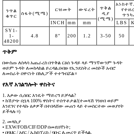
አነስተኛ
ጥቅል
ርዝመት
ውፍረት
የተዘ
ንጥል
ስፋት(ሚሜ)
ዲያ
ጥንካ
ቁጥር
(ሚሜ)
INCH
mm
mm
LBS
SY1-
1-
4.8
8"
200
1.2
3-50
50
48200
ጥቅም
በውስጡ ለስላሳ አጨራረስ በጥቅል ርዕሰ ጉዳይ ላይ ማንኛውንም ጉዳት
ወይም ጉዳት ለመከላከል ይረዳል.በብዙ የኢንደስትሪ መስኮች አብሮ
ለመስራት በዋናነት በክሊፖች ተተግብሯል።
የእኛ አገልግሎት ዋስትና
1. እቃው ሲሰበር እንዴት ማድረግ ይቻላል?
• ከሽያጭ በኋላ 100% ዋስትና ተሰጥቶታል!(ተመላሽ ገንዘብ ወይም
እንደገና የተላኩ ዕቃዎች በተበላሸው መጠን ላይ ተመስርተው መወያየት
ይችላሉ።)
2. መላኪያ
• EXW/FOB/CIF/DDP በመደበኛነት;
• በባህር / አየር / ኤክስፕረስ / ባቡር ሊመረጥ ይችላል.