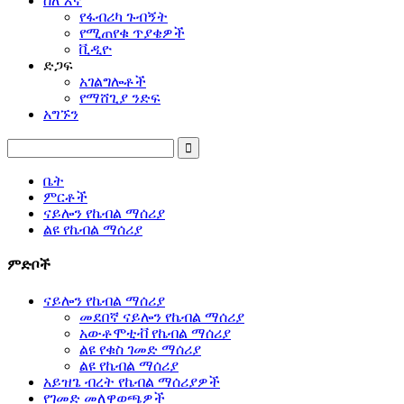
ስለ እኛ
የፋብሪካ ጉብኝት
የሚጠየቁ ጥያቄዎች
ቪዲዮ
ድጋፍ
አገልግሎቶች
የማሸጊያ ንድፍ
አግኙን
ቤት
ምርቶች
ናይሎን የኬብል ማሰሪያ
ልዩ የኬብል ማሰሪያ
ምድቦች
ናይሎን የኬብል ማሰሪያ
መደበኛ ናይሎን የኬብል ማሰሪያ
አውቶሞቲቭ የኬብል ማሰሪያ
ልዩ የቁስ ገመድ ማሰሪያ
ልዩ የኬብል ማሰሪያ
አይዝጌ ብረት የኬብል ማሰሪያዎች
የገመድ መለዋወጫዎች