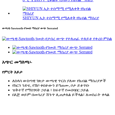
SHIYUN ኢኮ ተስማሚ የሚለቀቅ የኬብል ማሰሪያ
ውጫዊ-Sawtooth-የገመድ ማሰሪያ ውጭ Serrated
አጭር መግለጫ፡-
የምርት እይታ
ለስላሳ ውስጣዊ ገጽታ ውጫዊ ጥርስ ያለው የኬብል ማሰሪያዎች
የክርን ንድፍ, የሽቦ ቀበቶውን ይግጠሙ, ቦታ ይቆጥቡ
ዝቅተኛ የማስገባት ኃይል ፣ ከፍተኛ የመሰባበር ኃይል
በእጅ ወይም በመሳሪያ ሽጉጥ ሊጠቃለል ይችላል፣ ለመስራት ቀላል