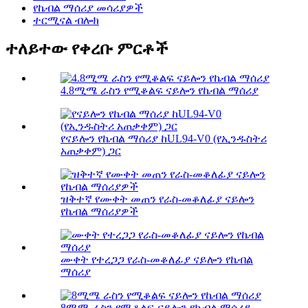
የኬብል ማሰሪያ መሳሪያዎች
ተርሚናል ብሎክ
ተለይተው የቀረቡ ምርቶች
4.8ሚሜ ራስን የሚቆልፍ ናይሎን የኬብል ማሰሪያ
የናይሎን የኬብል ማሰሪያ ከUL94-V0 (የኢንዱስትሪ
አጠቃቀም) ጋር
ዝቅተኛ የሙቀት መጠን የራስ-መቆለፊያ ናይሎን
የኬብል ማሰሪያዎች
ሙቀት የተረጋጋ የራስ-መቆለፊያ ናይሎን የኬብል
ማሰሪያ
8ሚሜ ራስን የሚቆልፍ ናይሎን የኬብል ማሰሪያ