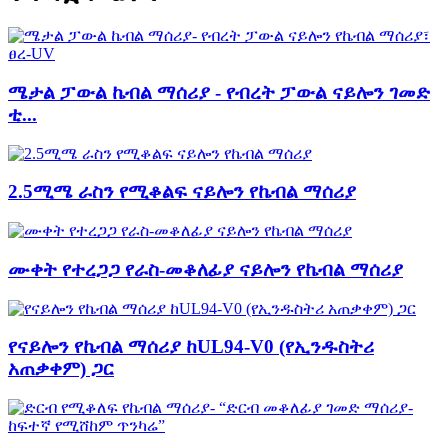
ሜታል ፓውል ኬብል ማሰሪያ - የብረት ፓውል ናይሎን ገመድ
ቲ...
2.5ሚሜ ራስን የሚቆልፍ ናይሎን የኬብል ማሰሪያ
ሙቀት የተረጋጋ የራስ-መቆለፊያ ናይሎን የኬብል ማሰሪያ
የናይሎን የኬብል ማሰሪያ ከUL94-V0 (የኢንዱስትሪ
አጠቃቀም) ጋር