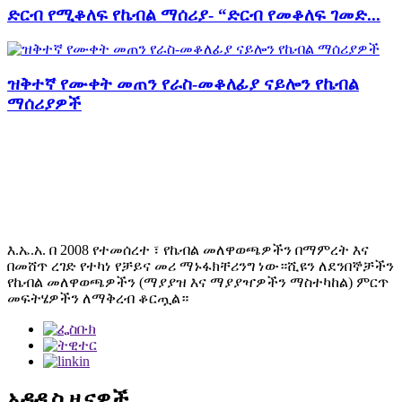
ድርብ የሚቆለፍ የኬብል ማሰሪያ- “ድርብ የመቆለፍ ገመድ...
ዝቅተኛ የሙቀት መጠን የራስ-መቆለፊያ ናይሎን የኬብል
ማሰሪያዎች
እ.ኤ.አ. በ 2008 የተመሰረተ ፣ የኬብል መለዋወጫዎችን በማምረት እና
በመሸጥ ረገድ የተካነ የቻይና መሪ ማኑፋክቸሪንግ ነው።ሺዩን ለደንበኞቻችን
የኬብል መለዋወጫዎችን (ማያያዝ እና ማያያዣዎችን ማስተካከል) ምርጥ
መፍትሄዎችን ለማቅረብ ቆርጧል።
አዳዲስ ዜናዎች