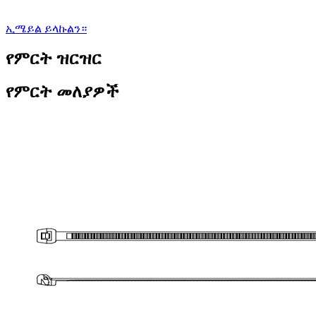
ኢሜይል ይላኩልን።
የምርት ዝርዝር
የምርት መለያዎች