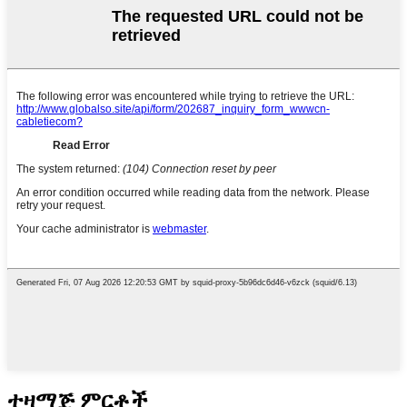
ተዛማጅ ምርቶች