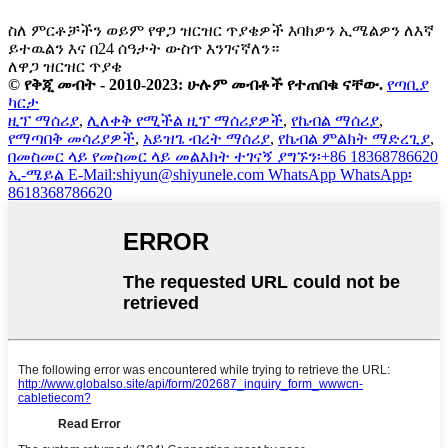
ስለ ምርቶቻችን ወይም የዋጋ ዝርዝር ጥያቄዎች እባክዎን ኢሜልዎን ለእኛ
ይተዉልን እና በ24 ሰዓታት ውስጥ እንገናኛለን።
ለዋጋ ዝርዝር ጥያቄ
© የቅጂ መብት - 2010-2023: ሁሉም መብቶች የተጠበቁ ናቸው.
የጣቢያ
ካርታ
ዚፕ ማሰሪያ
,
ሊለቀቅ የሚችል ዚፕ ማሰሪያዎች
,
የኬብል ማሰሪያ
,
የማጣበቅ መሳሪያዎች
,
አይዝጌ ብረት ማሰሪያ
,
የኬብል ምልክት ማድረጊያ
,
በመስመር ላይ
የመስመር ላይ መልእክት
ተገናኝ
ያግኙን፡+86 18368786620
ኢ-ሜይል
E-Mail:shiyun@shiyunele.com
WhatsApp
WhatsApp፡
8618368786620