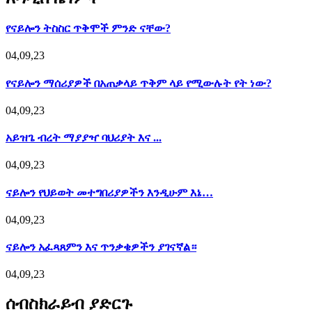
የናይሎን ትስስር ጥቅሞች ምንድ ናቸው?
04,09,23
የናይሎን ማሰሪያዎች በአጠቃላይ ጥቅም ላይ የሚውሉት የት ነው?
04,09,23
አይዝጌ ብረት ማያያዣ ባህሪያት እና ...
04,09,23
ናይሎን የህይወት መተግበሪያዎችን እንዲሁም እኔ…
04,09,23
ናይሎን አፈጻጸምን እና ጥንቃቄዎችን ያገናኛል።
04,09,23
ሰብስክራይብ ያድርጉ