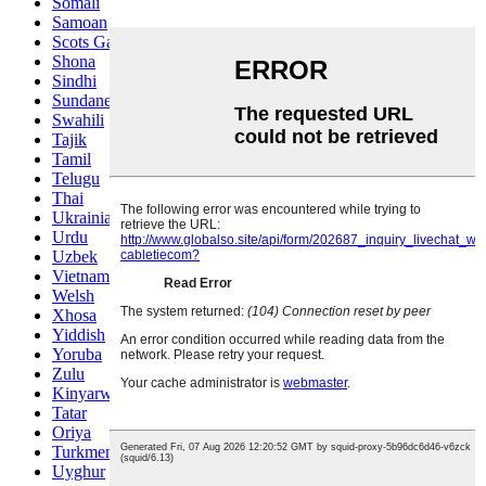
Somali
Samoan
Scots Gaelic
Shona
Sindhi
Sundanese
Swahili
Tajik
Tamil
Telugu
Thai
Ukrainian
Urdu
Uzbek
Vietnamese
Welsh
Xhosa
Yiddish
Yoruba
Zulu
Kinyarwanda
Tatar
Oriya
Turkmen
Uyghur