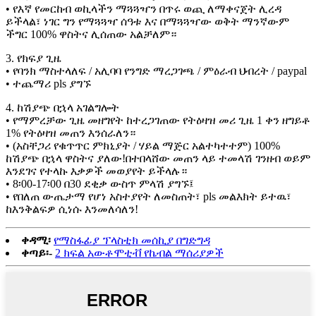
• የእኛ የመርከብ ወኪላችን ማጓጓዣን በጥሩ ወጪ ለማቀናጀት ሊረዳ
ይችላል፣ ነገር ግን የማጓጓዣ ሰዓቱ እና በማጓጓዣው ወቅት ማንኛውም
ችግር 100% ዋስትና ሊሰጠው አልቻለም።
3. የክፍያ ጊዜ
• የባንክ ማስተላለፍ / አሊባባ የንግድ ማረጋገጫ / ምዕራብ ህብረት / paypal
• ተጨማሪ pls ያግኙ
4. ከሽያጭ በኋላ አገልግሎት
• የማምረቻው ጊዜ መዘግየት ከተረጋገጠው የትዕዛዝ መሪ ጊዜ 1 ቀን ዘግይቶ
1% የትዕዛዝ መጠን እንሰራለን።
• (አስቸጋሪ የቁጥጥር ምክኒያት / ሃይል ማጅር አልተካተተም) 100%
ከሽያጭ በኋላ ዋስትና ያለው!በተበላሸው መጠን ላይ ተመላሽ ገንዘብ ወይም
እንደገና የተላኩ እቃዎች መወያየት ይችላሉ።
• 8፡00-17፡00 በ30 ደቂቃ ውስጥ ምላሽ ያግኙ፤
• የበለጠ ውጤታማ የሆነ አስተያየት ለመስጠት፣ pls መልእክት ይተዉ፣
ከእንቅልፍዎ ሲነሱ እንመለሳለን!
ቀዳሚ፡
የማስፋፊያ ፕላስቲክ መሰኪያ በግድግዳ
ቀጣይ፡-
2 ክፍል አውቶሞቲቭ የኬብል ማሰሪያዎች