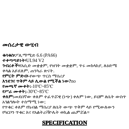
መሰረታዊ ውሂብ
ቁሳቁስ፡
ፖሊማሚድ 6.6 (PA66)
ተቀጣጣይነት፡
UL94 V2
ንብረቶች፡
የአሲድ መቋቋም, የዝገት መቋቋም, ጥሩ መከላከያ, ለዕድሜ
ቀላል አይደለም, ጠንካራ ጽናት.
የምርት ምድብ፡-
የውጭ ጥርስ ማሰሪያ
እንደገና ጥቅም ላይ ሊውል የሚችል ነው?
no
የመጫኛ ሙቀት:
-10℃~85℃
የሥራ ሙቀት;
-30℃~85℃
ቀለም:
መደበኛው ቀለም ተፈጥሯዊ (ነጭ) ቀለም ነው, ይህም ለቤት ውስጥ
አገልግሎት ተስማሚ ነው;
የጥቁር ቀለም የኬብል ማሰሪያ ለቤት ውጭ ጥቅም ላይ የሚውለውን
የካርቦን ጥቁር እና የአልትራቫዮሌት ወኪል ጨምሯል።
SPECIFICATION